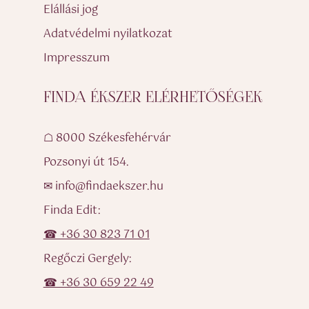
Elállási jog
Adatvédelmi nyilatkozat
Impresszum
FINDA ÉKSZER ELÉRHETŐSÉGEK
☖ 8000 Székesfehérvár
Pozsonyi út 154.
✉ info@findaekszer.hu
Finda Edit:
☎ +36 30 823 71 01
Regőczi Gergely:
☎ +36 30 659 22 49