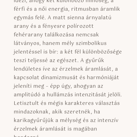
idézi, ahogy két különböző minőség, a
férfi és a női energia, ritmusban áramlik
egymás felé. A matt sienna árnyalatú
arany és a fényesre polírozott
fehérarany találkozása nemcsak
látványos, hanem mély szimbolikus
jelentéssel is bír: a két fél különbözősége
teszi teljessé az egészet. A gyűrűk
lendületes íve az érzelmek áramlását, a
kapcsolat dinamizmusát és harmóniáját
jeleníti meg – épp úgy, ahogyan az
amplitúdó a hullámzás intenzitását jelöli.
Letisztult és mégis karakteres választás
mindazoknak, akik szeretnék, ha
karikagyűrűjük a mélység és az intenzív
érzelmek áramlását is magában