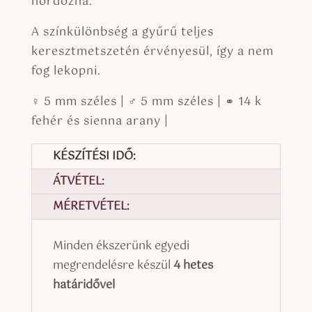
hordozná.
A színkülönbség a gyűrű teljes
keresztmetszetén érvényesül, így a nem
fog lekopni.
♀ 5 mm széles | ♂ 5 mm széles | ⚭ 14 k
fehér és sienna arany |
KÉSZÍTÉSI IDŐ:
ÁTVÉTEL:
MÉRETVÉTEL:
Minden ékszerünk egyedi
megrendelésre készül
4 hetes
határidővel