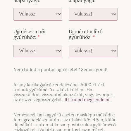
alapanyaga:
*
alapanyaga:
*
Ujjméret a női
Ujjméret a férfi
gyűrűhöz:
*
gyűrűhöz:
*
S
Nem tudod a pontos ujjméretet? Semmi gond!
i
n
S
g
Arany karikagyűrű rendeléséhez 5000 Ft-ért
i
tudunk gyűrűmérő eszközt küldeni. Ha
l
n
visszaküldöd, visszautaljuk az árát, vagy levonjuk
e
g
az ékszer végösszegéből.
Itt tudod megrendelni .
L
l
i
e
n
S
Nemesacél karikagyűrű esetén másképp működik:
L
e
i
A megrendelésed után – az utalást követően, külön
i
T
n
díj nélkül – automatikusan postázzuk a gyűrűmérő
n
e
g
eszközöket, így biztosan pontos lesz a méret.