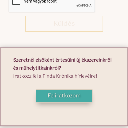
Küldés
Szeretnél elsőként értesülni új ékszereinkről
és műhelytitkainkról?
Iratkozz fel a Finda Krónika hírlevélre!
Feliratkozom