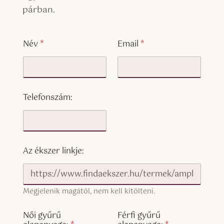
párban.
g
Név
*
Email
*
y
ű
r
ű
p
á
Telefonszám:
r
n
á
t
?
a
Az ékszer linkje:
z
é
k
s
Megjelenik magától, nem kell kitölteni.
z
e
Női gyűrű
Férfi gyűrű
r