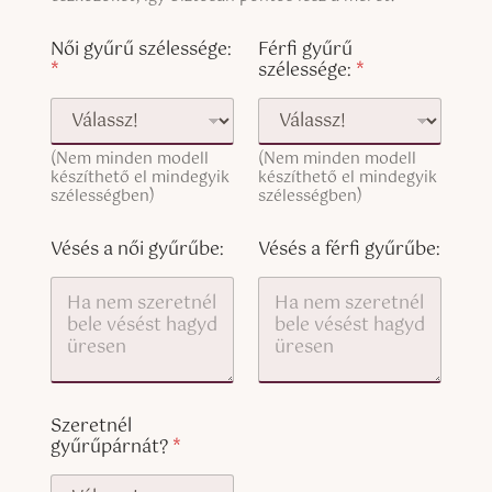
e
x
l
T
t
e
Női gyűrű szélessége:
Férfi gyűrű
e
L
*
szélessége:
*
x
i
t
n
(
e
c
T
o
(Nem minden modell
(Nem minden modell
e
p
készíthető el mindegyik
készíthető el mindegyik
x
y
szélességben)
szélességben)
t
)
(
c
Vésés a női gyűrűbe:
Vésés a férfi gyűrűbe:
o
p
y
)
Szeretnél
gyűrűpárnát?
*