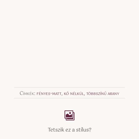
Címkék:
fényes-matt
,
kő nélkül
,
többszínű arany
Tetszik ez a stílus?