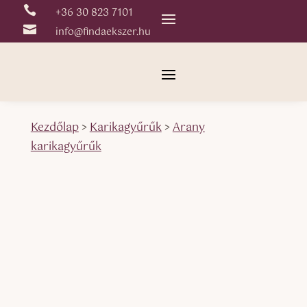

+36 30 823 7101

info@findaekszer.hu
Kezdőlap
>
Karikagyűrűk
>
Arany
karikagyűrűk