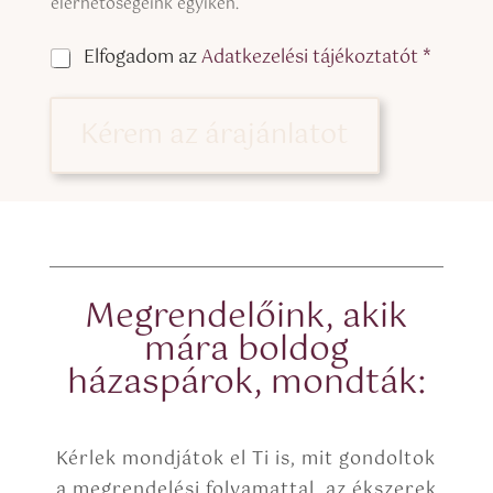
g
elérhetőségeink egyikén.
l
e
C
Elfogadom az
Adatkezelési tájékoztatót *
L
h
i
e
n
c
Kérem az árajánlatot
e
k
T
b
e
o
x
x
t
e
(
s
c
*
o
p
Megrendelőink, akik
y
mára boldog
)
házaspárok, mondták:
Kérlek mondjátok el Ti is, mit gondoltok
a megrendelési folyamattal, az ékszerek