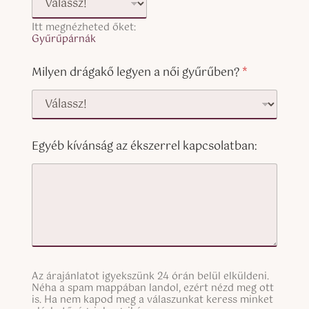
Itt megnézheted őket:
Gyűrűpárnák
Milyen drágakő legyen a női gyűrűben?
*
Egyéb kívánság az ékszerrel kapcsolatban:
S
Az árajánlatot igyekszünk 24 órán belül elküldeni.
i
Néha a spam mappában landol, ezért nézd meg ott
n
is. Ha nem kapod meg a válaszunkat keress minket