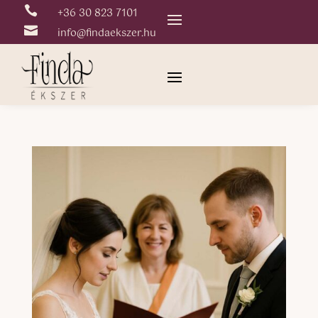

+36 30 823 7101

info@findaekszer.hu