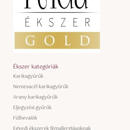
Ékszer kategóriák
Karikagyűrűk
Nemesacél karikagyűrűk
Arany karikagyűrűk
Eljegyzési gyűrűk
Fülbevalók
Egyedi ékszerek fémallergiásoknak