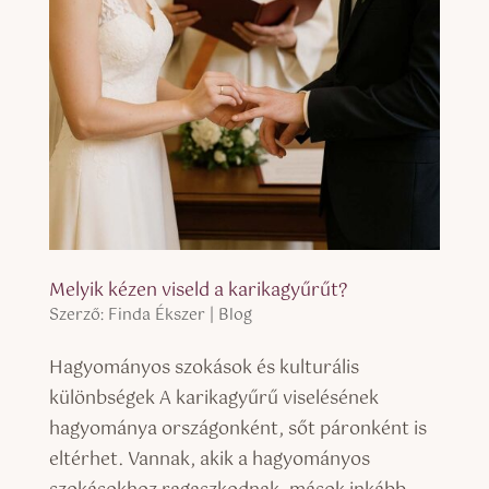
Melyik kézen viseld a karikagyűrűt?
Szerző:
Finda Ékszer
|
Blog
Hagyományos szokások és kulturális
különbségek A karikagyűrű viselésének
hagyománya országonként, sőt páronként is
eltérhet. Vannak, akik a hagyományos