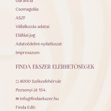
Garancia
Csomagolás
ASZF
Vállalkozás adatai
Elállási jog
Adatvédelmi nyilatkozat
Impresszum
FINDA ÉKSZER ELÉRHETŐSÉGEK
☖ 8000 Székesfehérvár
Pozsonyi út 154.
✉ info@findaekszer.hu
Finda Edit: