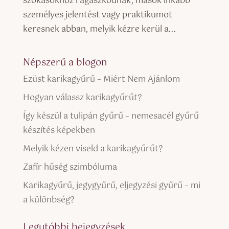
szokásokhoz ragaszkodnak, mások inkább
személyes jelentést vagy praktikumot
keresnek abban, melyik kézre kerül a...
Népszerű a blogon
Ezüst karikagyűrű – Miért Nem Ajánlom
Hogyan válassz karikagyűrűt?
Így készül a tulipán gyűrű – nemesacél gyűrű
készítés képekben
Melyik kézen viseld a karikagyűrűt?
Zafír hűség szimbóluma
Karikagyűrű, jegygyűrű, eljegyzési gyűrű – mi
a különbség?
Legutóbbi bejegyzések