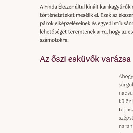
A Finda Ékszer által kínált karikagyűrű
történeteteket mesélik el. Ezek az éksze
párok elképzeléseinek és egyedi stílusá
lehetőséget teremtenek arra, hogy az es
számotokra.
Az őszi esküvők varázsa
Ahogy
sárgul
napsu
külön
tapas
szépsé
naran