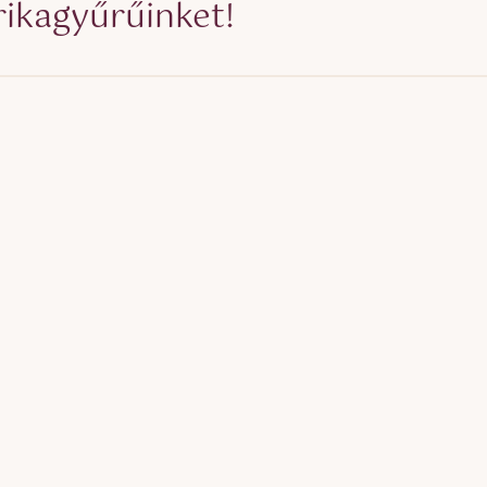
rikagyűrűinket!