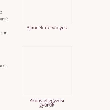
az
 amit
Ajándékutalványok
ezon
a és
Arany eljegyzési
gyűrűk