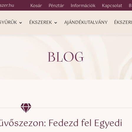
szer.hu
Kosár
Pénztár
Információk
Kapcsolat
B
 GYŰRŰK
ÉKSZEREK
AJÁNDÉKUTALVÁNY
ÉKSZER
BLOG
küvőszezon: Fedezd fel Egyedi