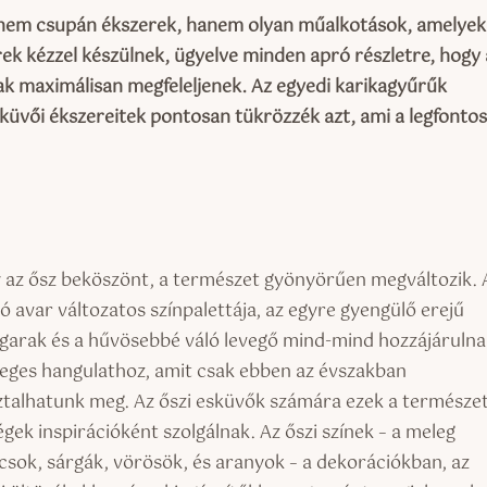
k nem csupán ékszerek, hanem olyan műalkotások, amelyek 
rek kézzel készülnek, ügyelve minden apró részletre, hogy 
nak maximálisan megfeleljenek. Az egyedi karikagyűrűk
küvői ékszereitek pontosan tükrözzék azt, ami a legfonto
 az ősz beköszönt, a természet gyönyörűen megváltozik. 
ó avar változatos színpalettája, az egyre gyengülő erejű
garak és a hűvösebbé váló levegő mind-mind hozzájárulna
leges hangulathoz, amit csak ebben az évszakban
ztalhatunk meg. Az őszi esküvők számára ezek a természet
gek inspirációként szolgálnak. Az őszi színek – a meleg
csok, sárgák, vörösök, és aranyok – a dekorációkban, az