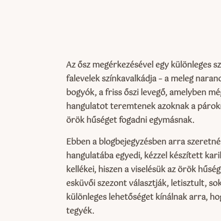
Az ősz megérkezésével egy különleges sz
falevelek színkavalkádja – a meleg naran
bogyók, a friss őszi levegő, amelyben mé
hangulatot teremtenek azoknak a párok
örök hűséget fogadni egymásnak.
Ebben a blogbejegyzésben arra szeretnén
hangulatába egyedi, kézzel készített ka
kellékei, hiszen a viselésük az örök hűsé
esküvői szezont választják, letisztult, 
különleges lehetőséget kínálnak arra, 
tegyék.