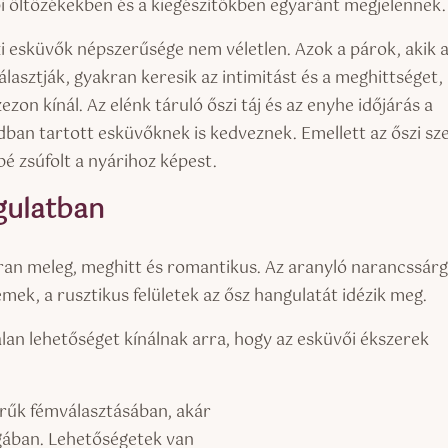
i öltözékekben és a kiegészítőkben egyaránt megjelennek.
i esküvők népszerűsége nem véletlen. Azok a párok, akik 
álasztják, gyakran keresik az intimitást és a meghittséget,
zezon kínál. Az elénk táruló őszi táj és az enyhe időjárás a
dban tartott esküvőknek is kedveznek. Emellett az őszi sz
é zsúfolt a nyárihoz képest.
gulatban
kran meleg, meghitt és romantikus. Az aranyló narancssárg
mek, a rusztikus felületek az ősz hangulatát idézik meg.
lan lehetőséget kínálnak arra, hogy az esküvői ékszerek
űrűk fémválasztásában, akár
ágában. Lehetőségetek van