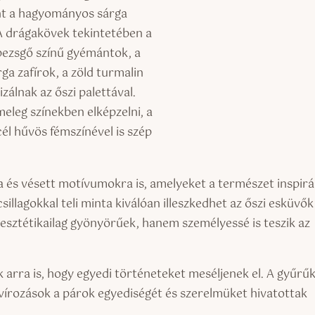
int a hagyományos sárga
A drágakövek tekintetében a
pezsgő színű gyémántok, a
ga zafírok, a zöld turmalin
zálnak az őszi palettával.
eleg színekben elképzelni, a
él hűvös fémszínével is szép
a és vésett motívumokra is, amelyeket a természet inspirál
sillagokkal teli minta kiválóan illeszkedhet az őszi esküvők
esztétikailag gyönyörűek, hanem személyessé is teszik az
 arra is, hogy egyedi történeteket meséljenek el. A gyűrű
avírozások a párok egyediségét és szerelmüket hivatottak