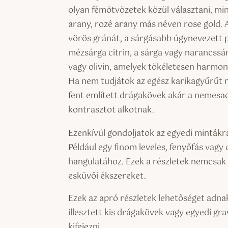
olyan fémötvözetek közül választani, m
arany, rozé arany más néven rose gold. 
vörös gránát, a sárgásabb úgynevezett 
mézsárga citrin, a sárga vagy narancssár
vagy olivin, amelyek tökéletesen harmoni
Ha nem tudjátok az egész karikagyűrűt m
fent említett drágakövek akár a nemesac
kontrasztot alkotnak.
Ezenkívül gondoljatok az egyedi mintákr
Például egy finom leveles, fenyőfás vagy c
hangulatához. Ezek a részletek nemcsak 
esküvői ékszereket.
Ezek az apró részletek lehetőséget adnak
illesztett kis drágakövek vagy egyedi gr
kifejezni.