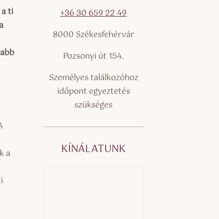
a ti
+36 30 659 22 49
a
8000 Székesfehérvár
sabb
Pozsonyi út 154.
Személyes találkozóhoz
időpont egyeztetés
szükséges
A
KÍNÁLATUNK
k a
i