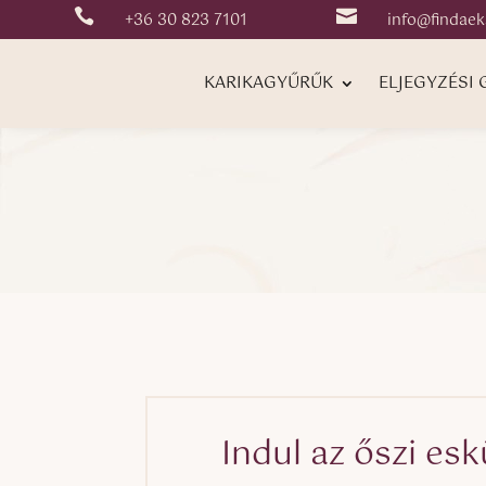


+36 30 823 7101
info@findaek
KARIKAGYŰRŰK
ELJEGYZÉSI
Indul az őszi es