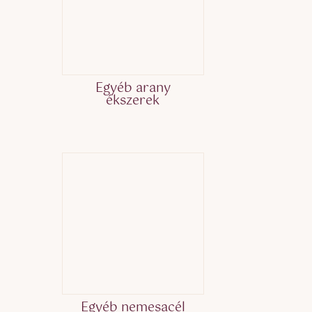
Egyéb arany
ékszerek
Egyéb nemesacél