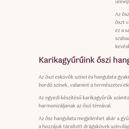
ünnep
Az ősz
őszt v
ez a s
szaba
kevésb
Karikagyűrűink őszi han
Az őszi esküvők színei és hangulata gya
bordó színek, valamint a természetes ele
Az egyedi készítésű karikagyűrűk számta
harmonizáljanak az őszi témával.
Az ősz hangulata megjelenhet akár a gy
a hozzájuk társított drágakövek színvil