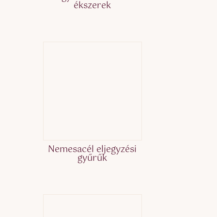
ékszerek
Nemesacél eljegyzési
gyűrűk