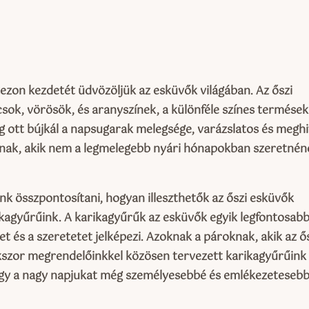
ezon kezdetét üdvözöljük az esküvők világában. Az őszi
csok, vörösök, és aranyszínek, a különféle színes termések
g ott bújkál a napsugarak melegsége, varázslatos és meghi
nak, akik nem a legmelegebb nyári hónapokban szeretnén
k összpontosítani, hogyan illeszthetők az őszi esküvők
rikagyűrűink. A karikagyűrűk az esküvők egyik legfontosab
get és a szeretetet jelképezi. Azoknak a pároknak, akik az ő
sokszor megrendelőinkkel közösen tervezett karikagyűrűink
hogy a nagy napjukat még személyesebbé és emlékezeteseb