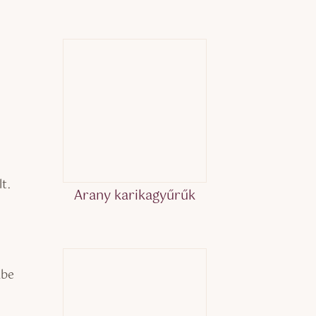
t.
Arany karikagyűrűk
kbe