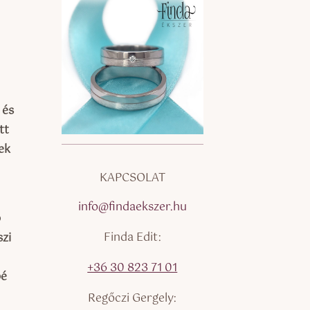
 és
tt
ek
KAPCSOLAT
info@findaekszer.hu
b
Finda Edit:
szi
+36 30 823 71 01
bé
Regőczi Gergely: