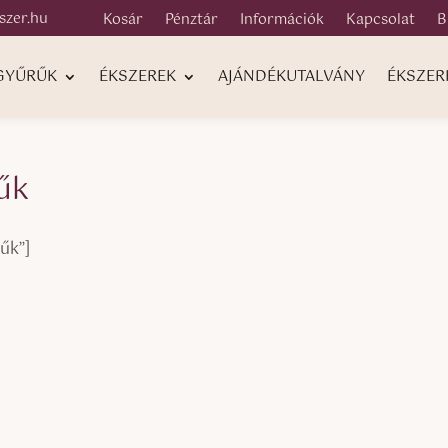
szer.hu
Kosár
Pénztár
Információk
Kapcsolat
B
 GYŰRŰK
ÉKSZEREK
AJÁNDÉKUTALVÁNY
ÉKSZER
űk
űk”]