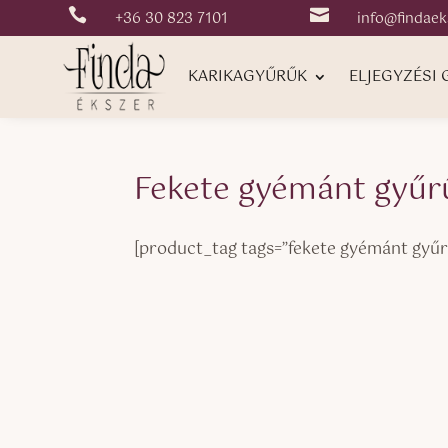


+36 30 823 7101
info@findaek
KARIKAGYŰRŰK
ELJEGYZÉSI
Fekete gyémánt gyűr
[product_tag tags=”fekete gyémánt gyűr