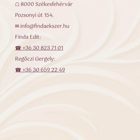
☖ 8000 Székesfehérvár
Pozsonyi út 154.
✉ info@findaekszer.hu
Finda Edit:
☎ +36 30 823 71 01
Regőczi Gergely:
☎ +36 30 659 22 49