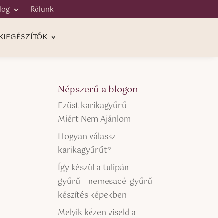
log
Rólunk
KIEGÉSZÍTŐK
Népszerű a blogon
Ezüst karikagyűrű –
Miért Nem Ajánlom
Hogyan válassz
karikagyűrűt?
Így készül a tulipán
gyűrű – nemesacél gyűrű
készítés képekben
Melyik kézen viseld a