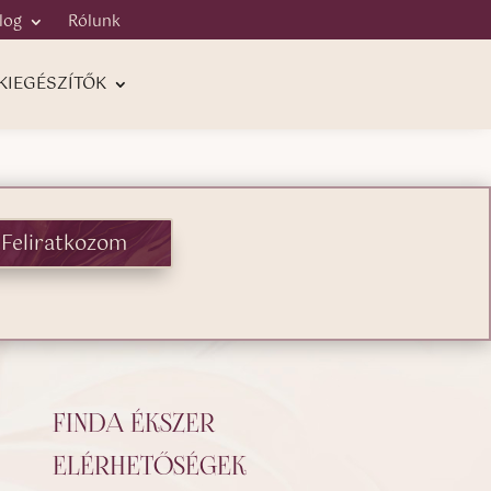
log
Rólunk
KIEGÉSZÍTŐK
Feliratkozom
FINDA ÉKSZER
ELÉRHETŐSÉGEK