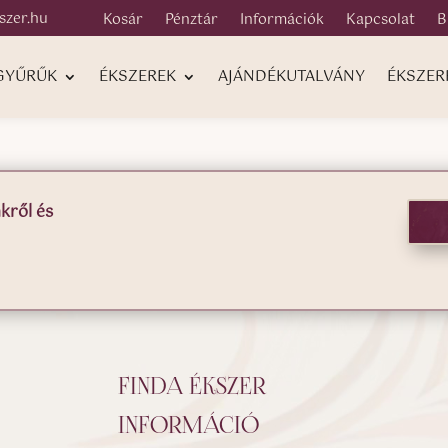
szer.hu
Kosár
Pénztár
Információk
Kapcsolat
B
 GYŰRŰK
ÉKSZEREK
AJÁNDÉKUTALVÁNY
ÉKSZER
kről és
FINDA ÉKSZER
INFORMÁCIÓ