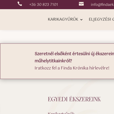


+36 30 823 7101
info@findaek
KARIKAGYŰRŰK
ELJEGYZÉSI
Szeretnél elsőként értesülni új ékszerein
műhelytitkainkról?
Iratkozz fel a Finda Krónika hírlevélre!
EGYEDI ÉKSZEREINK