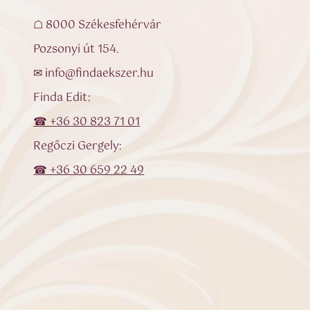
☖ 8000 Székesfehérvár
Pozsonyi út 154.
✉ info@findaekszer.hu
Finda Edit:
☎ +36 30 823 71 01
Regőczi Gergely:
☎ +36 30 659 22 49