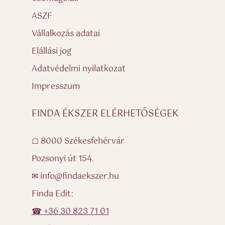
ASZF
Vállalkozás adatai
Elállási jog
Adatvédelmi nyilatkozat
Impresszum
FINDA ÉKSZER ELÉRHETŐSÉGEK
☖ 8000 Székesfehérvár
Pozsonyi út 154.
✉ info@findaekszer.hu
Finda Edit:
☎ +36 30 823 71 01