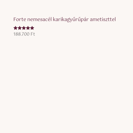
Forte nemesacél karikagyűrűpár ametiszttel
188.700
Ft
Értékelés:
5.00
/ 5