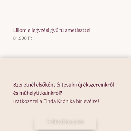
Liliom eljegyzési gyűrű ametiszttel
81.600
Ft
Szeretnél elsőként értesülni új ékszereinkről
és műhelytitkainkról?
Iratkozz fel a Finda Krónika hírlevélre!
Feliratkozom