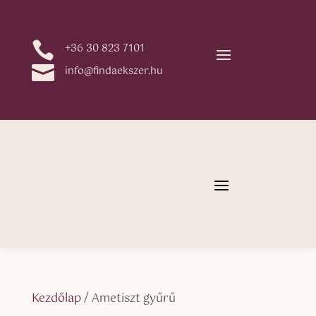

+36 30 823 7101

info@findaekszer.hu
Kezdőlap
/ Ametiszt gyűrű