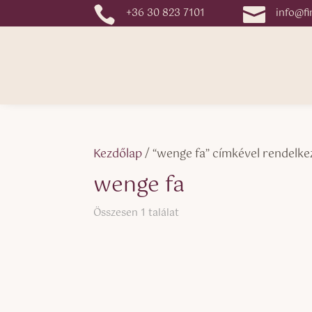


+36 30 823 7101
info@fi
Kezdőlap
/ “wenge fa” címkével rendelk
wenge fa
Összesen 1 találat