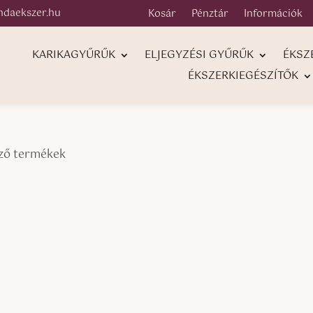
ndaekszer.hu
Kosár
Pénztár
Információk
KARIKAGYŰRŰK
ELJEGYZÉSI GYŰRŰK
ÉKSZ
ÉKSZERKIEGÉSZÍTŐK
ező termékek