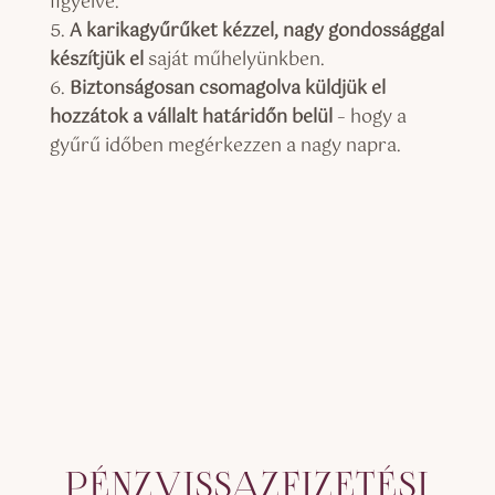
figyelve.
A
karika
gyűrű
ket
kézzel, nagy gondossággal
készítjük el
saját műhelyünkben.
Biztonságosan csomagolva küldjük el
hozzátok a vállalt határidőn belül
– hogy a
gyűrű időben megérkezzen a nagy napra.
PÉNZVISSAZFIZETÉSI