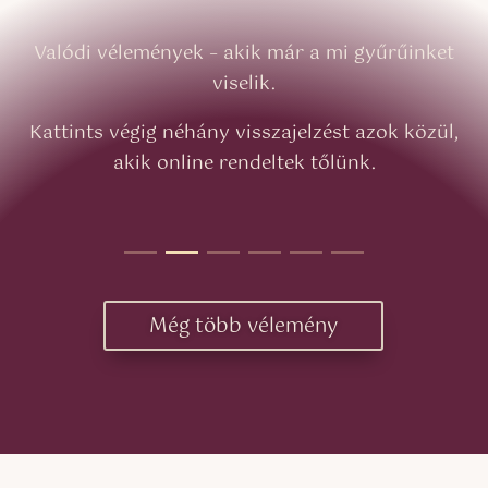
Valódi vélemények – akik már a mi gyűrűinket
viselik.
Kattints végig néhány visszajelzést azok közül,
akik online rendeltek tőlünk.
Még több vélemény