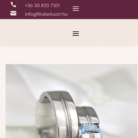

+36 30 823 7101

info@findaekszer.hu