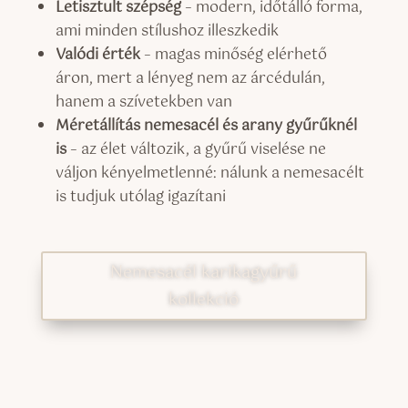
Letisztult szépség
– modern, időtálló forma,
ami minden stílushoz illeszkedik
Valódi érték
– magas minőség elérhető
áron, mert a lényeg nem az árcédulán,
hanem a szívetekben van
Méretállítás nemesacél és arany gyűrűknél
is
– az élet változik, a gyűrű viselése ne
váljon kényelmetlenné: nálunk a nemesacélt
is tudjuk utólag igazítani
Nemesacél karikagyűrű
kollekció