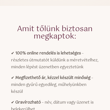
Amit tőlünk biztosan
megkaptok:
✔
100% online rendelés is lehetséges
–
részletes útmutatót küldünk a méretvételhez,
minden lépést üzenetben egyeztetünk
✔
Megfizethető ár, kézzel készült minőség
–
minden gyűrű egyedileg, műhelyünkben
készül
✔
Gravírozható
– név, dátum vagy üzenet is
belekerülhet