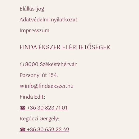
Elállási jog
Adatvédelmi nyilatkozat
Impresszum
FINDA ÉKSZER ELÉRHETŐSÉGEK
☖ 8000 Székesfehérvár
Pozsonyi út 154.
✉ info@findaekszer.hu
Finda Edit:
☎ +36 30 823 71 01
Regőczi Gergely:
☎ +36 30 659 22 49