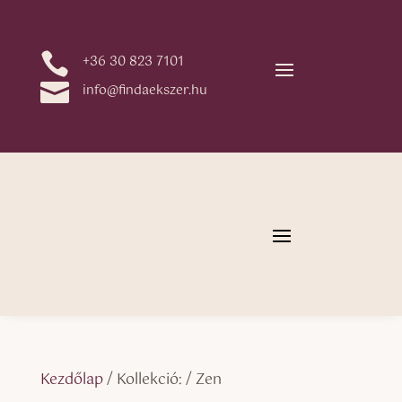

+36 30 823 7101

info@findaekszer.hu
Kezdőlap
/ Kollekció: / Zen