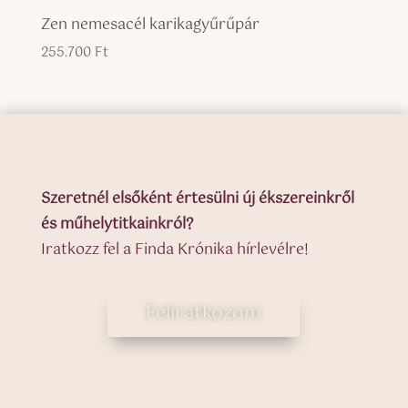
Zen nemesacél karikagyűrűpár
255.700
Ft
Szeretnél elsőként értesülni új ékszereinkről
és műhelytitkainkról?
Iratkozz fel a Finda Krónika hírlevélre!
Feliratkozom