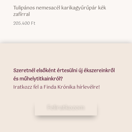
Tulipános nemesacél karikagyűrűpár kék
zafírral
205.400
Ft
Szeretnél elsőként értesülni új ékszereinkről
és műhelytitkainkról?
Iratkozz fel a Finda Krónika hírlevélre!
Feliratkozom