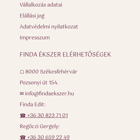
Vállalkozás adatai
Elállási jog
Adatvédelmi nyilatkozat
Impresszum
FINDA ÉKSZER ELÉRHETŐSÉGEK
☖ 8000 Székesfehérvár
Pozsonyi út 154.
✉ info@findaekszer.hu
Finda Edit:
☎ +36 30 823 71 01
Regőczi Gergely:
☎ +36 30 659 22 49