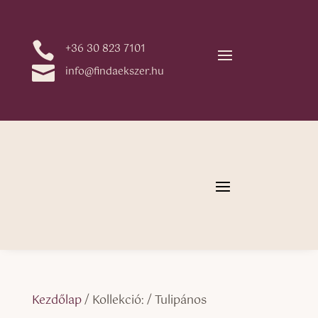

+36 30 823 7101

info@findaekszer.hu
Kezdőlap
/ Kollekció: / Tulipános