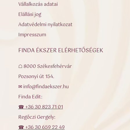
Vállalkozás adatai
Elállási jog
Adatvédelmi nyilatkozat
Impresszum
FINDA ÉKSZER ELÉRHETŐSÉGEK
☖ 8000 Székesfehérvár
Pozsonyi út 154.
✉ info@findaekszer.hu
Finda Edit:
☎ +36 30 823 71 01
Regőczi Gergely:
☎ +36 30 659 22 49