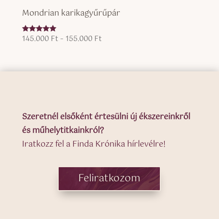
Mondrian karikagyűrűpár
Ártartomány:
145.000
Ft
–
155.000
Ft
Értékelés:
5.00
145.000 Ft
/ 5
-
155.000 Ft
Szeretnél elsőként értesülni új ékszereinkről
és műhelytitkainkról?
Iratkozz fel a Finda Krónika hírlevélre!
Feliratkozom