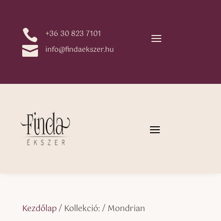

+36 30 823 7101

info@findaekszer.hu
Kezdőlap
/ Kollekció: / Mondrian