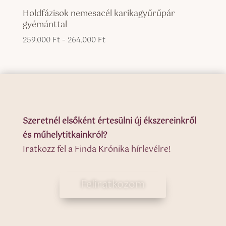
Holdfázisok nemesacél karikagyűrűpár
gyémánttal
Ártartomány:
259.000
Ft
–
264.000
Ft
259.000 Ft
-
264.000 Ft
Szeretnél elsőként értesülni új ékszereinkről
és műhelytitkainkról?
Iratkozz fel a Finda Krónika hírlevélre!
Feliratkozom