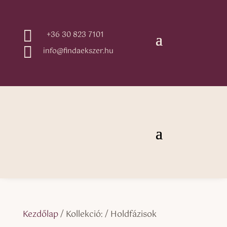

+36 30 823 7101

info@findaekszer.hu
Kezdőlap
/ Kollekció: / Holdfázisok