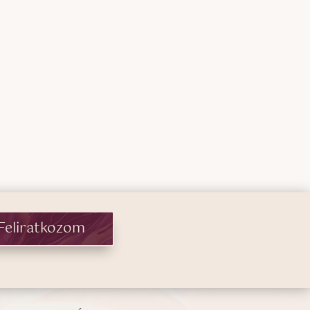
tomány:
00 Ft
00 Ft
Feliratkozom