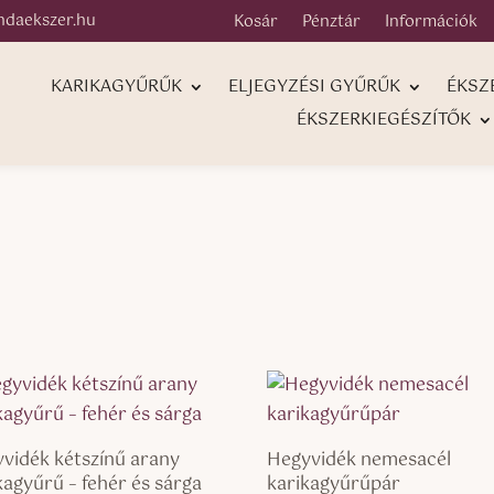
ndaekszer.hu
Kosár
Pénztár
Információk
KARIKAGYŰRŰK
ELJEGYZÉSI GYŰRŰK
ÉKSZ
ÉKSZERKIEGÉSZÍTŐK
vidék kétszínű arany
Hegyvidék nemesacél
kagyűrű – fehér és sárga
karikagyűrűpár