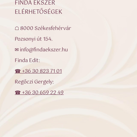
FINDA ÉKSZER
ELÉRHETŐSÉGEK
☖ 8000 Székesfehérvár
Pozsonyi út 154.
✉ info@findaekszer.hu
Finda Edit:
☎ +36 30 823 71 01
Regőczi Gergely:
☎ +36 30 659 22 49