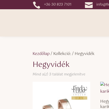


+36 30 823 7101
info@fi
Kezdőlap
/ Kollekció: / Hegyvidék
Hegyvidék
Sorted
Mind a(z) 3 találat megjelenítve
by
latest
Hegy
kari