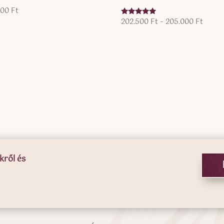
000
Ft
Ártar
202.500
Ft
–
205.000
Ft
Értékelés:
5.00
202.5
/ 5
-
205.0
kről és