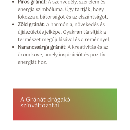
Piros gránát
: A szenvedély, szerelem és
energia szimbóluma. Úgy tartják, hogy
fokozza a bátorságot és az elszántságot.
Zöld gránát
: A harmónia, növekedés és
újjászületés jelképe. Gyakran társítják a
természet megújulásával és a reménnyel.
Narancssárga gránát
: A kreativitás és az
öröm köve, amely inspirációt és pozitív
energiát hoz.
A Gránát drágakő
színváltozatai