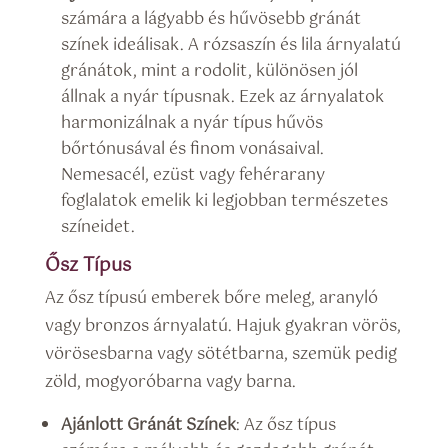
számára a lágyabb és hűvösebb gránát
színek ideálisak. A rózsaszín és lila árnyalatú
gránátok, mint a rodolit, különösen jól
állnak a nyár típusnak. Ezek az árnyalatok
harmonizálnak a nyár típus hűvös
bőrtónusával és finom vonásaival.
Nemesacél, ezüst vagy fehérarany
foglalatok emelik ki legjobban természetes
színeidet.
Ősz Típus
Az ősz típusú emberek bőre meleg, aranyló
vagy bronzos árnyalatú. Hajuk gyakran vörös,
vörösesbarna vagy sötétbarna, szemük pedig
zöld, mogyoróbarna vagy barna.
Ajánlott Gránát Színek
: Az ősz típus