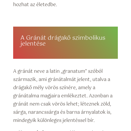
hozhat az életedbe.
A Gránát drágakő szimbolikus
jelentése
A gránát neve a latin „granatum” szóból
származik, ami gránátalmát jelent, utalva a
drágakő mély vörös színére, amely a
gránátalma magjaira emlékeztet. Azonban a
gránát nem csak vörös lehet; léteznek zöld,
sárga, narancssárga és barna árnyalatok is,
mindegyik különleges jelentéssel bír.