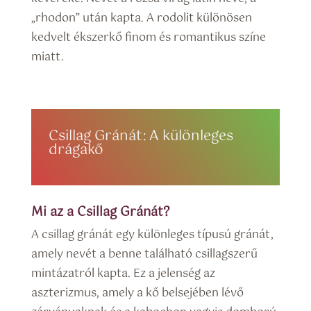
„rhodon” után kapta. A rodolit különösen
kedvelt ékszerkő finom és romantikus színe
miatt.
Csillag Gránát: A különleges
drágakő
Mi az a Csillag Gránát?
A csillag gránát egy különleges típusú gránát,
amely nevét a benne található csillagszerű
mintázatról kapta. Ez a jelenség az
aszterizmus, amely a kő belsejében lévő