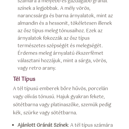
számára a mélyebb és gazdagabb gránát
színek a legjobbak. A mély vörös,
narancssárga és barna árnyalatok, mint az
almandin és a hessonit, tökéletesen illenek
az ősz típus meleg tónusaihoz. Ezek az
árnyalatok fokozzák az ősz típus
természetes szépségét és melegségét.
Érdemes meleg árnyalatú ékszerfémet
választani hozzájuk, mint a sárga, vörös,
vagy retro arany.
Tél Típus
A tél típusú emberek bőre hűvös, porcelán
vagy olívás tónusú. Hajuk gyakran fekete,
sötétbarna vagy platinaszőke, szemük pedig
kék, szürke vagy sötétbarna.
Ajánlott Gránát Színek
: A tél típus számára