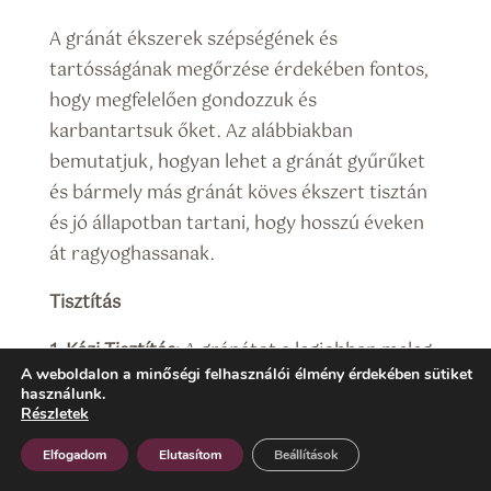
A gránát ékszerek szépségének és
tartósságának megőrzése érdekében fontos,
hogy megfelelően gondozzuk és
karbantartsuk őket. Az alábbiakban
bemutatjuk, hogyan lehet a gránát gyűrűket
és bármely más gránát köves ékszert tisztán
és jó állapotban tartani, hogy hosszú éveken
át ragyoghassanak.
Tisztítás
1. Kézi Tisztítás:
A gránátot a legjobban meleg
A weboldalon a minőségi felhasználói élmény érdekében sütiket
de nem forró, mosogatószeres vízzel és puha
használunk.
kefével vagy ruhával lehet tisztítani. Egy puha
Részletek
sörtéjű kefe, mint például egy fogkefe, ideális a
Elfogadom
Elutasítom
Beállítások
kő tisztítására, különösen a foglalatok és