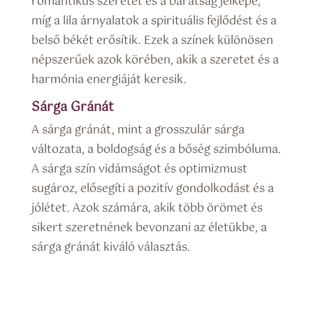
romantikus szeretet és a barátság jelképe,
míg a lila árnyalatok a spirituális fejlődést és a
belső békét erősítik. Ezek a színek különösen
népszerűek azok körében, akik a szeretet és a
harmónia energiáját keresik.
Sárga Gránát
A sárga gránát, mint a grosszulár sárga
változata, a boldogság és a bőség szimbóluma.
A sárga szín vidámságot és optimizmust
sugároz, elősegíti a pozitív gondolkodást és a
jólétet. Azok számára, akik több örömet és
sikert szeretnének bevonzani az életükbe, a
sárga gránát kiváló választás.