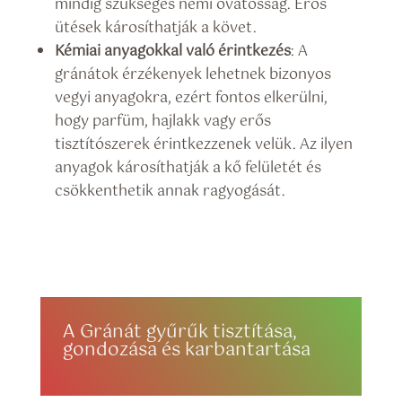
mindig szükséges némi óvatosság. Erős
ütések károsíthatják a követ.
Kémiai anyagokkal való érintkezés
: A
gránátok érzékenyek lehetnek bizonyos
vegyi anyagokra, ezért fontos elkerülni,
hogy parfüm, hajlakk vagy erős
tisztítószerek érintkezzenek velük. Az ilyen
anyagok károsíthatják a kő felületét és
csökkenthetik annak ragyogását.
A Gránát gyűrűk tisztítása,
gondozása és karbantartása