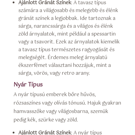
Ajánlott Gránát Színek
: A tavasz típus
számára a világosabb és melegebb és élénk
gránát színek a legjobbak. Ide tartoznak a
sárga, narancssárga és a világos és élénk
zöld árnyalatok, mint például a spessartin
vagy a tsavorit. Ezek az árnyalatok kiemelik
a tavasz típus természetes ragyogását és
melegségét. Érdemes meleg árnyalatú
ékszerfémet választani hozzájuk, mint a
sárga, vörös, vagy retro arany.
Nyár Típus
A nyár típusú emberek bőre hűvös,
rózsaszínes vagy olívás tónusú. Hajuk gyakran
hamvasszőke vagy világosbarna, szemük
pedig kék, szürke vagy zöld.
Ajánlott Gránát Színek
: A nyár típus