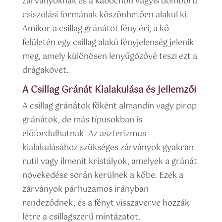
zárványoknak és a kabochon vagyis domború
csiszolási formának köszönhetően alakul ki.
Amikor a csillag gránátot fény éri, a kő
felületén egy csillag alakú fényjelenség jelenik
meg, amely különösen lenyűgözővé teszi ezt a
drágakövet.
A Csillag Gránát Kialakulása és Jellemzői
A csillag gránátok főként almandin vagy pirop
gránátok, de más típusokban is
előfordulhatnak. Az aszterizmus
kialakulásához szükséges zárványok gyakran
rutil vagy ilmenit kristályok, amelyek a gránát
növekedése során kerülnek a kőbe. Ezek a
zárványok párhuzamos irányban
rendeződnek, és a fényt visszaverve hozzák
létre a csillagszerű mintázatot.