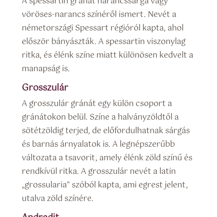
A spessartin gránát narancssárga vagy
vöröses-narancs színéről ismert. Nevét a
németországi Spessart régióról kapta, ahol
először bányászták. A spessartin viszonylag
ritka, és élénk színe miatt különösen kedvelt a
manapság is.
Grosszulár
A grosszulár gránát egy külön csoport a
gránátokon belül. Színe a halványzöldtől a
sötétzöldig terjed, de előfordulhatnak sárgás
és barnás árnyalatok is. A legnépszerűbb
változata a tsavorit, amely élénk zöld színű és
rendkívül ritka. A grosszulár nevét a latin
„grossularia” szóból kapta, ami egrest jelent,
utalva zöld színére.