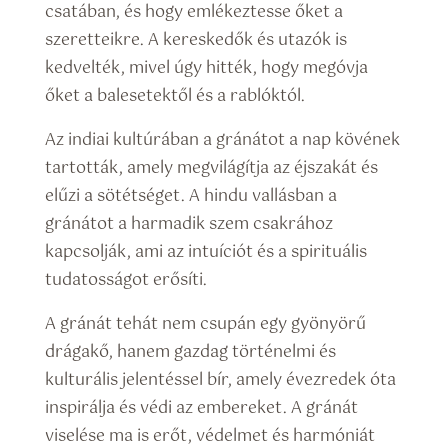
csatában, és hogy emlékeztesse őket a
szeretteikre. A kereskedők és utazók is
kedvelték, mivel úgy hitték, hogy megóvja
őket a balesetektől és a rablóktól.
Az indiai kultúrában a gránátot a nap kövének
tartották, amely megvilágítja az éjszakát és
elűzi a sötétséget. A hindu vallásban a
gránátot a harmadik szem csakrához
kapcsolják, ami az intuíciót és a spirituális
tudatosságot erősíti.
A gránát tehát nem csupán egy gyönyörű
drágakő, hanem gazdag történelmi és
kulturális jelentéssel bír, amely évezredek óta
inspirálja és védi az embereket. A gránát
viselése ma is erőt, védelmet és harmóniát