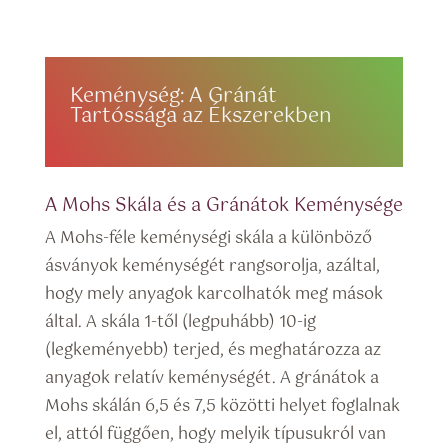
Keménység: A Gránát
Tartóssága az Ékszerekben
A Mohs Skála és a Gránátok Keménysége
A Mohs-féle keménységi skála a különböző
ásványok keménységét rangsorolja, azáltal,
hogy mely anyagok karcolhatók meg mások
által. A skála 1-től (legpuhább) 10-ig
(legkeményebb) terjed, és meghatározza az
anyagok relatív keménységét. A gránátok a
Mohs skálán 6,5 és 7,5 közötti helyet foglalnak
el, attól függően, hogy melyik típusukról van