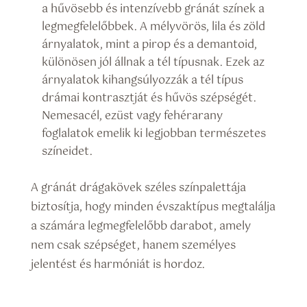
a hűvösebb és intenzívebb gránát színek a
legmegfelelőbbek. A mélyvörös, lila és zöld
árnyalatok, mint a pirop és a demantoid,
különösen jól állnak a tél típusnak. Ezek az
árnyalatok kihangsúlyozzák a tél típus
drámai kontrasztját és hűvös szépségét.
Nemesacél, ezüst vagy fehérarany
foglalatok emelik ki legjobban természetes
színeidet.
A gránát drágakövek széles színpalettája
biztosítja, hogy minden évszaktípus megtalálja
a számára legmegfelelőbb darabot, amely
nem csak szépséget, hanem személyes
jelentést és harmóniát is hordoz.