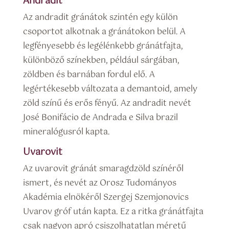
Andradit
Az andradit gránátok szintén egy külön
csoportot alkotnak a gránátokon belül. A
legfényesebb és legélénkebb gránátfajta,
különböző színekben, például sárgában,
zöldben és barnában fordul elő. A
legértékesebb változata a demantoid, amely
zöld színű és erős fényű. Az andradit nevét
José Bonifácio de Andrada e Silva brazil
mineralógusról kapta.
Uvarovit
Az uvarovit gránát smaragdzöld színéről
ismert, és nevét az Orosz Tudományos
Akadémia elnökéről Szergej Szemjonovics
Uvarov gróf után kapta. Ez a ritka gránátfajta
csak nagyon apró csiszolhatatlan méretű