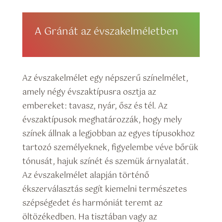
A Gránát az évszakelméletben
Az évszakelmélet egy népszerű színelmélet,
amely négy évszaktípusra osztja az
embereket: tavasz, nyár, ősz és tél. Az
évszaktípusok meghatározzák, hogy mely
színek állnak a legjobban az egyes típusokhoz
tartozó személyeknek, figyelembe véve bőrük
tónusát, hajuk színét és szemük árnyalatát.
Az évszakelmélet alapján történő
ékszerválasztás segít kiemelni természetes
szépségedet és harmóniát teremt az
öltözékedben. Ha tisztában vagy az