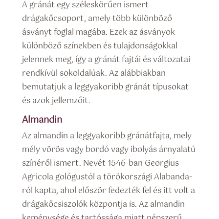
A gránát egy széleskörűen ismert
drágakőcsoport, amely több különböző
ásványt foglal magába. Ezek az ásványok
különböző színekben és tulajdonságokkal
jelennek meg, így a gránát fajtái és változatai
rendkívül sokoldalúak. Az alábbiakban
bemutatjuk a leggyakoribb gránát típusokat
és azok jellemzőit.
Almandin
Az almandin a leggyakoribb gránátfajta, mely
mély vörös vagy bordó vagy ibolyás árnyalatú
színéről ismert. Nevét 1546-ban Georgius
Agricola gológustól a törökországi Alabanda-
ról kapta, ahol először fedezték fel és itt volt a
drágakőcsiszolók központja is. Az almandin
keménysége és tartóssága miatt népszerű