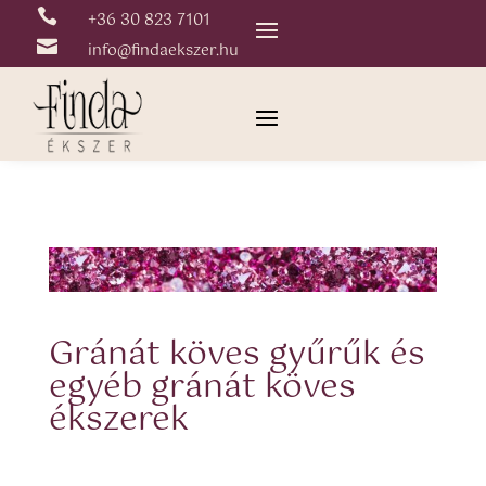

+36 30 823 7101

info@findaekszer.hu
Gránát köves gyűrűk és
egyéb gránát köves
ékszerek