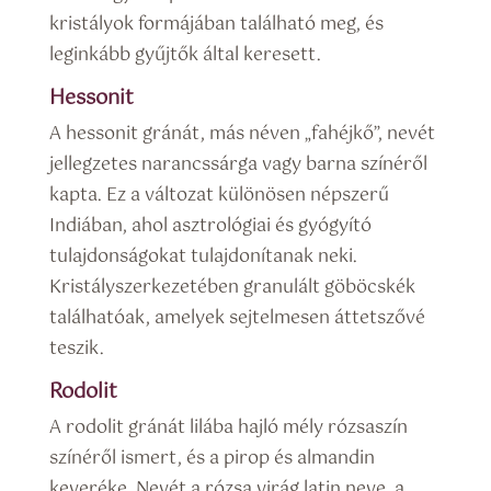
kristályok formájában található meg, és
leginkább gyűjtők által keresett.
Hessonit
A hessonit gránát, más néven „fahéjkő”, nevét
jellegzetes narancssárga vagy barna színéről
kapta. Ez a változat különösen népszerű
Indiában, ahol asztrológiai és gyógyító
tulajdonságokat tulajdonítanak neki.
Kristályszerkezetében granulált göböcskék
találhatóak, amelyek sejtelmesen áttetszővé
teszik.
Rodolit
A rodolit gránát lilába hajló mély rózsaszín
színéről ismert, és a pirop és almandin
keveréke. Nevét a rózsa virág latin neve, a