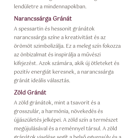
lendületre a mindennapokban.
Narancssárga Gránát
A spessartin és hessonit gránátok
narancssárga színe a kreativitást és az
örömöt szimbolizálja. Ez a meleg szín fokozza
az önbizalmat és inspirálja a művészi
kifejezést. Azok számára, akik új ötleteket és
pozitív energiát keresnek, a narancssárga
gránát ideális választás.
Zöld Gránát
A zöld gránátok, mint a tsavorit és a
grosszulár, a harmónia, növekedés és
újjászületés jelképei. A zöld szín a természet
megújulásával és a reménnyel társul. A zöld
gránátok viselése segít a belső egyensúly és a