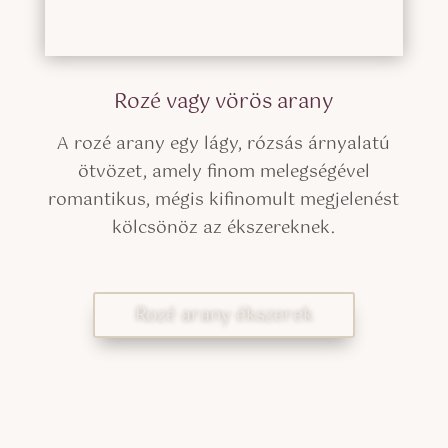
Rozé vagy vörös arany
A rozé arany egy lágy, rózsás árnyalatú
ötvözet, amely finom melegségével
romantikus, mégis kifinomult megjelenést
kölcsönöz az ékszereknek.
Rozé arany ékszerek