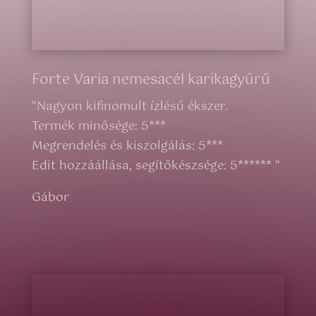
Forte Varia nemesacél karikagyűrű
“
Nagyon kifinomult ízlésű ékszer.
Termék minősége: 5***
Megrendelés és kiszolgálás: 5***
Edit hozzáállása, segítőkészsége: 5******
“
Gábor