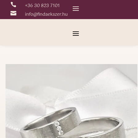

+36 30 823 7101

info@findaekszer.hu