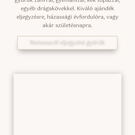
gyűrűk zafírral, gyémánttal, kék topázzal,
egyéb drágakövekkel. Kiváló ajándék
eljegyzésre, házassági évfordulóra, vagy
akár születésnapra.
Nemesacél eljegyzési gyűrűk