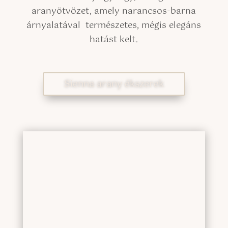
aranyötvözet, amely narancsos-barna
árnyalatával természetes, mégis elegáns
hatást kelt.
Sienna arany ékszerek