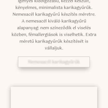
Igényes kidolgozású, kézzel készült,
kényelmes, minimalista karikagyűrűk.
Nemesacél karikagyűrű készítés méretre.
A nemesacél kiváló karikagyűrű
alapanyag: nem színeződik el viselés
közben, fémallergiások is viselhetik. Extra
méretű karikagyűrűk készítését is
vállaljuk.
Nemesacél karikagyűrűk