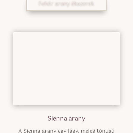
Fehér arany ékszerek
Sienna arany
A Sienna arany egy lágy, meleg tónusú