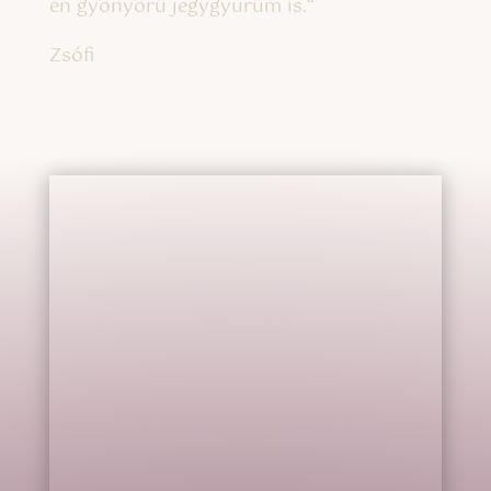
én gyönyörű jegygyűrűm is.
“
Zsófi