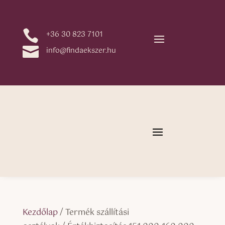

+36 30 823 7101

info@findaekszer.hu
Kezdőlap
/ Termék szállítási