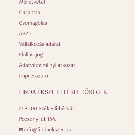
Méretvétel
Garancia
Csomagolás
ASZF
Vállalkozás adatai
Elállási jog
Adatvédelmi nyilatkozat
Impresszum
FINDA ÉKSZER ELÉRHETŐSÉGEK
☖ 8000 Székesfehérvár
Pozsonyi út 154.
✉ info@findaekszer.hu